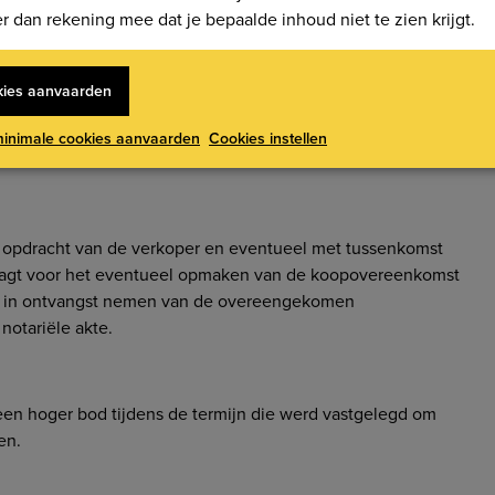
r dan rekening mee dat je bepaalde inhoud niet te zien krijgt.
te verkopen zonder dat deze het hoogste bod noodzakelijkerwij
e verkoop.
ies aanvaarden
igenaar of gerechtigde te doen worden van het onroerend
minimale cookies aanvaarden
Cookies instellen
stelbaar te maken aan derden.
en opdracht van de verkoper en eventueel met tussenkomst
raagt voor het eventueel opmaken van de koopovereenkomst
 het in ontvangst nemen van de overeengekomen
notariële akte.
een hoger bod tijdens de termijn die werd vastgelegd om
en.