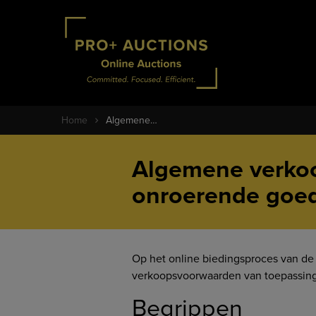
Home
Algemene…
Algemene verkoo
onroerende goed
Op het online biedingsproces van de
verkoopsvoorwaarden van toepassing
Begrippen