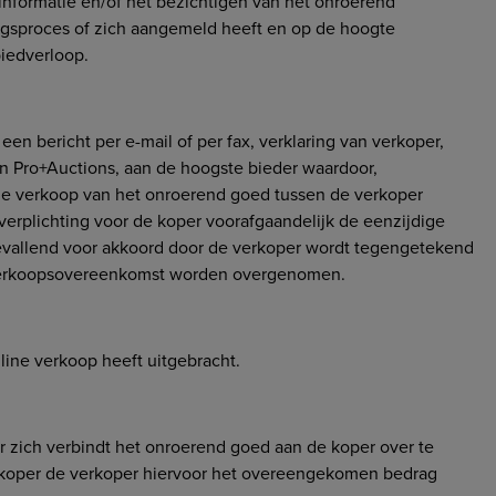
informatie en/of het bezichtigen van het onroerend
gsproces of zich aangemeld heeft en op de hoogte
iedverloop.
een bericht per e-mail of per fax, verklaring van verkoper,
van Pro+Auctions, aan de hoogste bieder waardoor,
 de verkoop van het onroerend goed tussen de verkoper
verplichting voor de koper voorafgaandelijk de eenzijdige
evallend voor akkoord door de verkoper wordt tegengetekend
 verkoopsovereenkomst worden overgenomen.
ine verkoop heeft uitgebracht.
 zich verbindt het onroerend goed aan de koper over te
 koper de verkoper hiervoor het overeengekomen bedrag