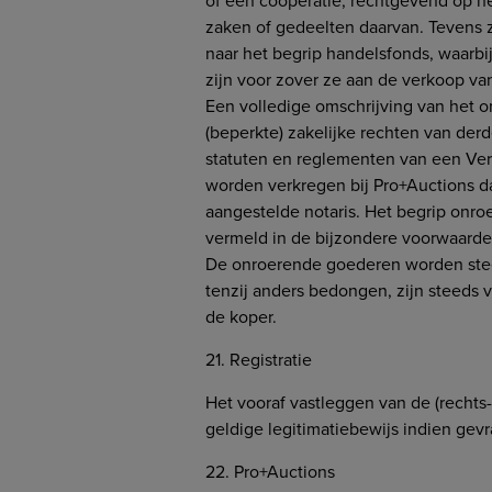
of een coöperatie, rechtgevend op he
zaken of gedeelten daarvan. Tevens 
naar het begrip handelsfonds, waarb
zijn voor zover ze aan de verkoop 
Een volledige omschrijving van het 
(beperkte) zakelijke rechten van de
statuten en reglementen van een Ver
worden verkregen bij Pro+Auctions da
aangestelde notaris. Het begrip onro
vermeld in de bijzondere voorwaarden
De onroerende goederen worden stee
tenzij anders bedongen, zijn steeds v
de koper.
21. Registratie
Het vooraf vastleggen van de (rechts
geldige legitimatiebewijs indien gev
22. Pro+Auctions