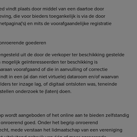
d vindt plaats door middel van een daartoe door
ving, die voor bieders toegankelijk is via de door
tpagina('s) en mits de voorafgaandelijke registratie
n onroerende goederen
ngesteld uit de door de verkoper ter beschikking gestelde
mogelijk geïnteresseerden ter beschikking is
araan voorafgaand of die in aanvulling of correctie
ndt in een (al dan niet virtuele) dataroom en/of waarvan
ers ter inzage lag, of digitaal ontsloten was, teneinde
tellen onderzoek te (laten) doen.
op wordt aangeboden of het online aan te bieden zelfstandig
n onroerend goed. Onder het begrip onroerend
echt, mede verstaan het lidmaatschap van een vereniging