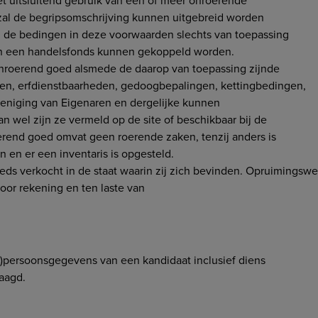
t uitsluitend gebruik van één of meer onroerende
zal de begripsomschrijving kunnen uitgebreid worden
ij de bedingen in deze voorwaarden slechts van toepassing
van een handelsfonds kunnen gekoppeld worden.
onroerend goed alsmede de daarop van toepassing zijnde
rden, erfdienstbaarheden, gedoogbepalingen, kettingbedingen,
eniging van Eigenaren en dergelijke kunnen
n wel zijn ze vermeld op de site of beschikbaar bij de
erend goed omvat geen roerende zaken, tenzij anders is
 en er een inventaris is opgesteld.
ds verkocht in de staat waarin zij zich bevinden. Opruimings
oor rekening en ten laste van
-)persoonsgegevens van een kandidaat inclusief diens
raagd.