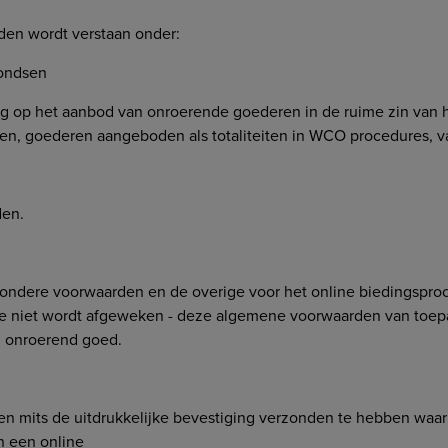
en wordt verstaan onder:
fondsen
g op het aanbod van onroerende goederen in de ruime zin van h
sen, goederen aangeboden als totaliteiten in WCO procedures, v
den.
zondere voorwaarden en de overige voor het online biedingsproc
age niet wordt afgeweken - deze algemene voorwaarden van toepas
n onroerend goed.
 en mits de uitdrukkelijke bevestiging verzonden te hebben waari
 een online