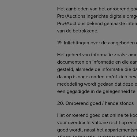
Het aanbieden van het onroerend goe
Pro+Auctions ingerichte digitale omge
Pro+Auctions bekend gemaakte interne
van de betrokkene.
19. Inlichtingen over de aangebode
Het geheel van informatie zoals same
documenten en informatie en die aan 
gesteld, alsmede de informatie die da
daarop is nagezonden en/of zich bevi
mededeling wordt gedaan dat deze eld
een gegadigde in de gelegenheid te s
20. Onroerend goed / handelsfonds
Het onroerend goed dat online te ko
voor overdracht vatbare recht op ee
goed wordt, naast het appartementsr