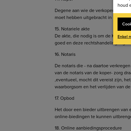
houd e
Degene aan wie de verkoper beslist 
moet hebben uitgebracht in de onlin
Cook
15. Notariele akte
De akte, die nodig is om de Koper e
Enkel 
goed en deze rechtshandeling tegen
16. Notaris
De notaris die - na daartoe verkreg
van de notaris van de koper- zorg d
,eventueel, mocht dit vereist zijn,
waarborgsom en het verlijden van de 
17. Opbod
Het door een bieder uitbrengen van 
online-biedingen te kunnen uitbreng
18. Online aanbiedingsprocedure