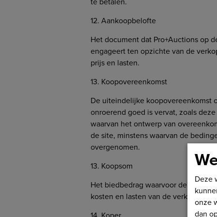
te betalen.
12. Aankoopbelofte
Het document dat Pro+Auctions op de 
engageert ten opzichte van de verk
prijs en lasten.
13. Koopovereenkomst
De uiteindelijke koopovereenkomst o
onroerend goed is vervat, zoals dez
waarvan het ontwerp van overeenkoms
de site, minstens waarvan de beding
overgenomen.
We
13. Koopsom
Deze w
Het biedbedrag waarvoor de verkope
kunne
kosten en lasten van de verkoop zoal
onze w
dan op
14. Koper