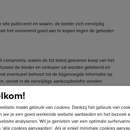
site publiceert en waarin, de bieder zich eenzijdig
oper het onroerend goed aan te kopen tegen de geboden
f compromis, waarin de tot stand gekomen koop van het
e tussen de bieder en verkoper zal worden getekend en
t eventueel behoort tot de bijgevoegde informatie op
en, vervat in de eenzijdige aankoopbelofte worden
lkom!
ebsite maakt gebruik van cookies. Dankzij het gebruik van coo
r bereid is te verkopen en te verhogen met de bedongen
n we je een goed werkende website aanbieden en het bezoek 
s verduidelijkt in de bijzondere voorwaarden.
ebsite analyseren. Wil je genieten van een optimale surfervarin
 ‘alle cookies aanvaarden’. Als je enkel minimale cookies aanvaa