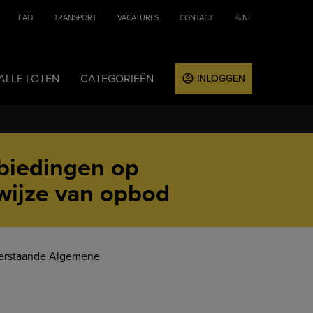
TAAL:
FAQ
TRANSPORT
VACATURES
CONTACT
NL
ALLE LOTEN
CATEGORIEËN
INLOGGEN
biedingen op
wijze van opbod
nderstaande Algemene