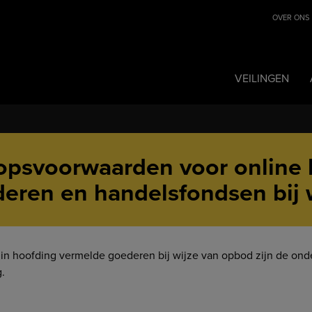
OVER ONS
VEILINGEN
psvoorwaarden voor online 
eren en handelsfondsen bij 
 in hoofding vermelde goederen bij wijze van opbod zijn de o
.